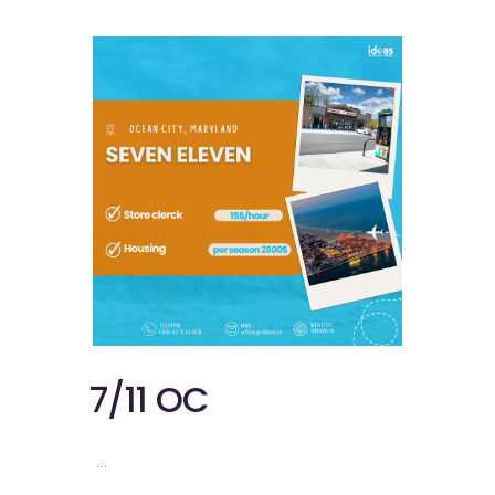
7/11 OC
...